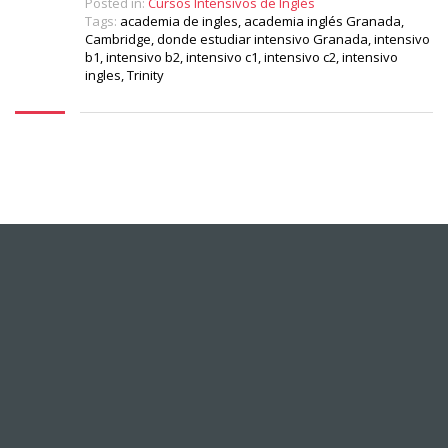
Posted in:
Cursos Intensivos de Inglés
Tags:
academia de ingles
,
academia inglés Granada
,
Cambridge
,
donde estudiar intensivo Granada
,
intensivo
b1
,
intensivo b2
,
intensivo c1
,
intensivo c2
,
intensivo
ingles
,
Trinity