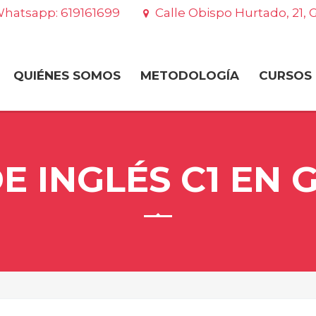
hatsapp: 619161699
Calle Obispo Hurtado, 21,
QUIÉNES SOMOS
METODOLOGÍA
CURSOS
E INGLÉS C1 EN