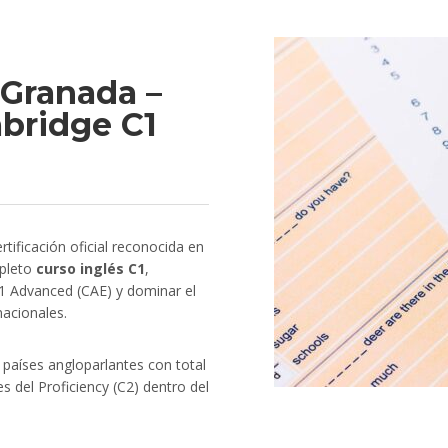
 Granada –
mbridge C1
rtificación oficial reconocida en
mpleto
curso inglés C1
,
C1 Advanced (CAE) y dominar el
nacionales.
en países angloparlantes con total
es del Proficiency (C2) dentro del