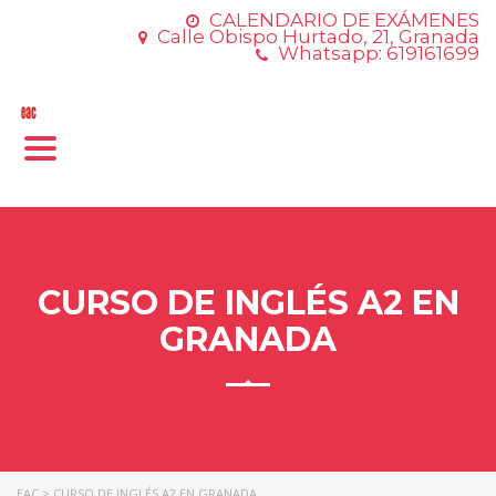
CALENDARIO DE EXÁMENES
Calle Obispo Hurtado, 21, Granada
Whatsapp: 619161699
Toggle
navigation
CURSO DE INGLÉS A2 EN
GRANADA
EAC
>
CURSO DE INGLÉS A2 EN GRANADA